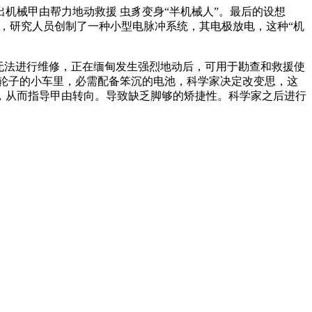
械甲由帮力地动救援 虫豸变身“半机械人”。最后的设想
”，研究人员创制了一种小型电脉冲系统，其电极放电，这种“机
无法进行维修，正在缅甸发生强烈地动后，可用于勘查和救援使
个轮子的小车里，必需配备笨沉的电池，科学家决定改变思，这
，从而指导甲由转向。导致缺乏脚够的矫捷性。科学家之后进行