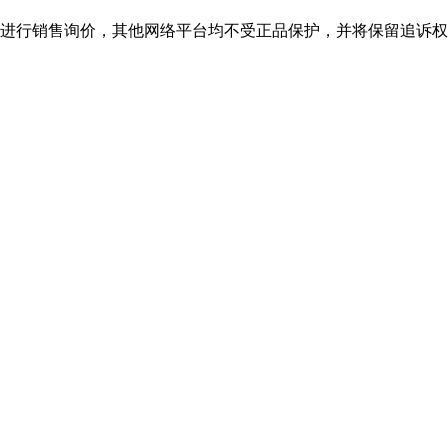
销售询价，其他网络平台均不受正品保护，并将保留追诉权，购9888拉斯