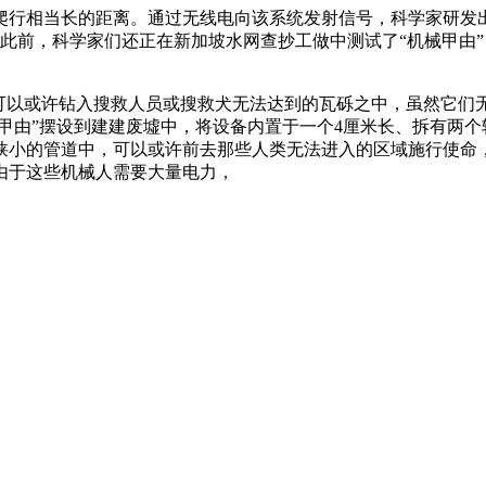
相当长的距离。通过无线电向该系统发射信号，科学家研发出机
此前，科学家们还正在新加坡水网查抄工做中测试了“机械甲由
以或许钻入搜救人员或搜救犬无法达到的瓦砾之中，虽然它们
械甲由”摆设到建建废墟中，将设备内置于一个4厘米长、拆有两
狭小的管道中，可以或许前去那些人类无法进入的区域施行使命
由于这些机械人需要大量电力，