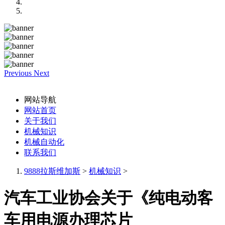
Previous
Next
网站导航
网站首页
关于我们
机械知识
机械自动化
联系我们
9888拉斯维加斯
>
机械知识
>
汽车工业协会关于《纯电动客
车用电源办理芯片