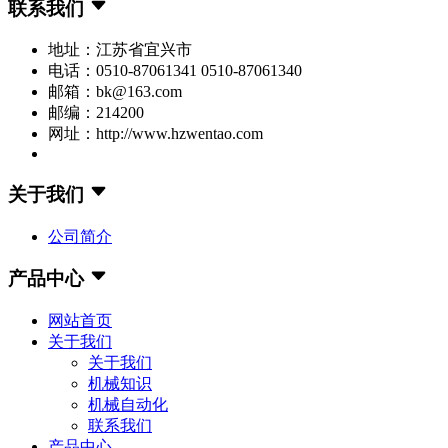
联系我们
地址：江苏省宜兴市
电话：0510-87061341 0510-87061340
邮箱：bk@163.com
邮编：214200
网址：http://www.hzwentao.com
关于我们
公司简介
产品中心
网站首页
关于我们
关于我们
机械知识
机械自动化
联系我们
产品中心