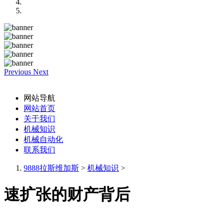
Previous
Next
网站导航
网站首页
关于我们
机械知识
机械自动化
联系我们
9888拉斯维加斯
>
机械知识
>
速扩张的财产背后