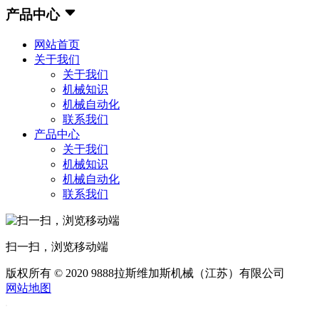
产品中心
网站首页
关于我们
关于我们
机械知识
机械自动化
联系我们
产品中心
关于我们
机械知识
机械自动化
联系我们
扫一扫，浏览移动端
版权所有 © 2020 9888拉斯维加斯机械（江苏）有限公司
网站地图