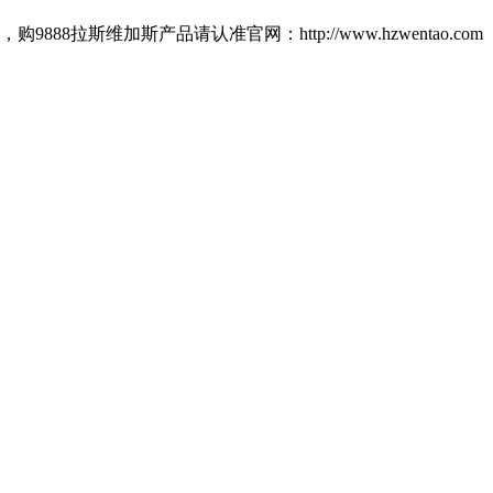
维加斯产品请认准官网：http://www.hzwentao.com