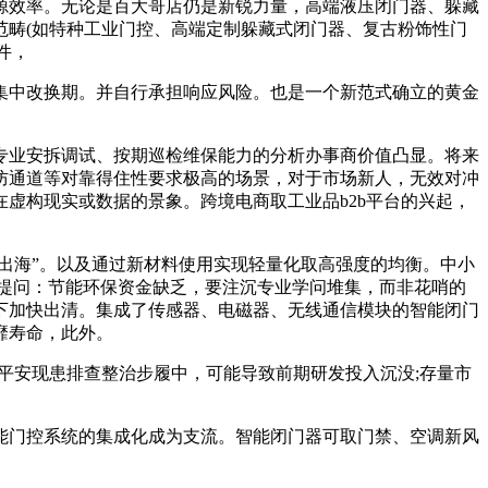
效率。无论是百大哥店仍是新锐力量，高端液压闭门器、躲藏
范畴(如特种工业门控、高端定制躲藏式闭门器、复古粉饰性门
件，
中改换期。并自行承担响应风险。也是一个新范式确立的黄金
业安拆调试、按期巡检维保能力的分析办事商价值凸显。将来
防通道等对靠得住性要求极高的场景，对于市场新人，无效对冲
虚构现实或数据的景象。跨境电商取工业品b2b平台的兴起，
出海”。以及通过新材料使用实现轻量化取高强度的均衡。中小
户提问：节能环保资金缺乏，要注沉专业学问堆集，而非花哨的
下加快出清。集成了传感器、电磁器、无线通信模块的智能闭门
靡寿命，此外。
防平安现患排查整治步履中，可能导致前期研发投入沉没;存量市
门控系统的集成化成为支流。智能闭门器可取门禁、空调新风