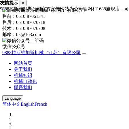
友情提示
×
9888拉斯维加斯公司官方宣传网站为公司官网和1688旗舰店，可进行
售前：0510-87061341
售后：0510-87076718
技术：0510-87076708
邮箱：bk@163.com
微信公众号
9888拉斯维加斯机械（江苏）有限公司
网站首页
关于我们
机械知识
机械自动化
联系我们
Language
简体中文
English
French