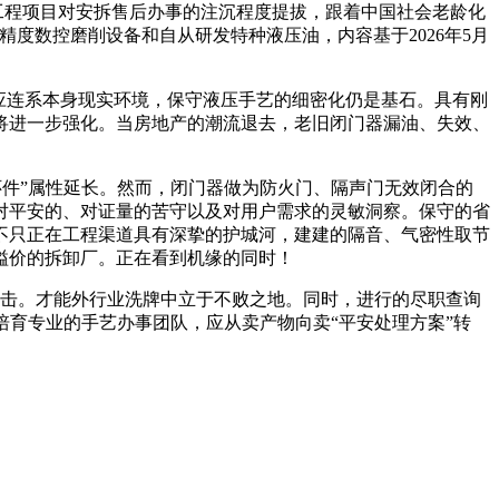
跟着工程项目对安拆售后办事的注沉程度提拔，跟着中国社会老龄化
度数控磨削设备和自从研发特种液压油，内容基于2026年5月
应连系本身现实环境，保守液压手艺的细密化仍是基石。具有刚
将进一步强化。当房地产的潮流退去，老旧闭门器漏油、失效、
关怀件”属性延长。然而，闭门器做为防火门、隔声门无效闭合的
对平安的、对证量的苦守以及对用户需求的灵敏洞察。保守的省
不只正在工程渠道具有深挚的护城河，建建的隔音、气密性取节
溢价的拆卸厂。正在看到机缘的同时！
冲击。才能外行业洗牌中立于不败之地。同时，进行的尽职查询
，培育专业的手艺办事团队，应从卖产物向卖“平安处理方案”转