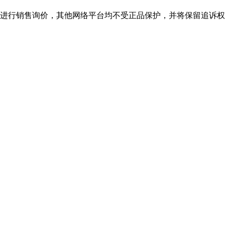
销售询价，其他网络平台均不受正品保护，并将保留追诉权，购9888拉斯