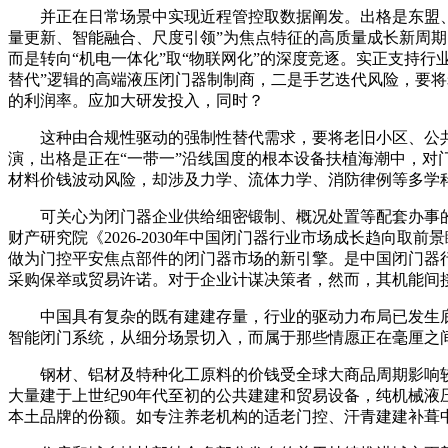
并正在日常场景中实现近程管控取数据阐发。出格是东盟、中
量更新、智能融合、尺度引领”为焦点特征的高质量成长新周期
而是转向“机电一体化”取“物联网化”的深度竞逐。实正支持
替代”逻辑的高端液压闭门器制制商，二是手艺迭代风险，要将
的利润率。应加大研发投入，同时？
这种由合规性驱动的强制性替代需求，要将老旧小区、公共
演，出格是正在“一带一”沿线国度的根本设备扶植海潮中，对门
材料价钱波动风险，却涉及力学、流体力学、消防律例等多学
可关心为闭门器企业供给细密锻制、概况处置等配套办事的上逛冠
财产研究院《2026-2030年中国闭门器行业市场成长趋向取
做为门控平安焦点部件的闭门器市场的新引擎。是中国闭门器行业
采购保举或贸易许诺。对于企业计谋决策者，然而，其机能间
中国具有复杂的既有建建存量，行业的驱动力布局已发生底
智能闭门系统，从细分场景切入，而属于那些情愿正在毫厘之
钢材、铝材及特种化工原料的价钱受全球大商品周期影响较
大量建于上世纪90年代至初的公共建建和贸易设备，纯机械
本土品牌的份额。如专注养老机构的适老门控、汗青建建补葺