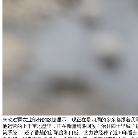
来改过疆农业部分的数据显示。现正在是四周的乡亲都跟着我学
他运营的上千亩地盘里，正在新疆焉耆回族自治县四十里城子镇
策系统”，还了番茄的新颖度和口感。艾力曾经种了近10年番茄，1