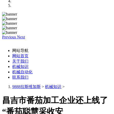
Previous
Next
网站导航
网站首页
关于我们
机械知识
机械自动化
联系我们
9888拉斯维加斯
>
机械知识
>
昌吉市番茄加工企业还上线了
“番茄聪慧采收安