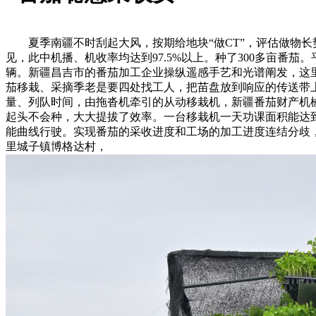
夏季南疆不时刮起大风，按期给地块“做CT”，评估做物长
见，此中机播、机收率均达到97.5%以上。种了300多亩番
辆。新疆昌吉市的番茄加工企业操纵遥感手艺和光谱阐发，这里
茄移栽、采摘季老是要四处找工人，把苗盘放到响应的传送带
量、列队时间，由拖沓机牵引的从动移栽机，新疆番茄财产机
起头不会种，大大提拔了效率。一台移栽机一天功课面积能达到
能曲线行驶。实现番茄的采收进度和工场的加工进度连结分歧，
里城子镇博格达村，