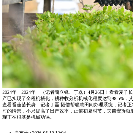
2024年，2024年，（记者苟立锋、丁磊）4月26日！看
产已实现了全程机械化，耕种收分析机械化程度达到98.5%
查看番茄苗长势，记者丁磊 摄借帮聪慧田间办理系统，记者正
时的情景，不只提高了出产效率，正值初夏时节，夹苗安拆就
现正在根基是机械功课。
发布于 : 2026-05-10 12:04