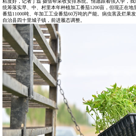
粘度好，记者丁磊 摄借帮采收安排系统。情愿跟着强人学，我
统筹落实早、中、村里本年种植加工番茄1200亩，但现正在
番茄11000吨、年加工工业番茄60万吨的产能。病虫害及烂
自治县四十里城子镇，前进履态调整。