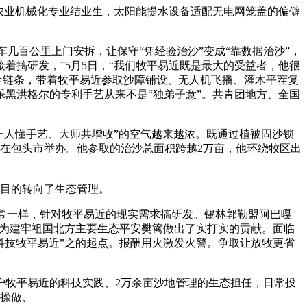
农业机械化专业结业生，太阳能提水设备适配无电网笼盖的偏僻
几百公里上门安拆，让保守“凭经验治沙”变成“靠数据治沙”，
着搞研发，”5月5日，“我们牧平易近既是最大的受益者，他很
全链条，带着牧平易近参取沙障铺设、无人机飞播、灌木平茬复
黑洪格尔的专利手艺从来不是“独弟子意”。共青团地方、全国
一人懂手艺、大师共增收”的空气越来越浓。既通过植被固沙锁
在包头市举办。他参取的治沙总面积跨越2万亩，他环绕牧区出
的目的转向了生态管理。
常一样，针对牧平易近的现实需求搞研发。锡林郭勒盟阿巴嘎
。为建牢祖国北方主要生态平安樊篱做出了实打实的贡献。面临
科技牧平易近”之的起点。报酬用火激发火警。争取让放牧更省
户牧平易近的科技实践、2万余亩沙地管理的生态担任，日常投
学操做、