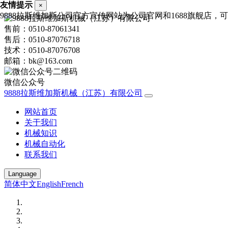
友情提示
×
9888拉斯维加斯公司官方宣传网站为公司官网和1688旗舰店，可进行
售前：0510-87061341
售后：0510-87076718
技术：0510-87076708
邮箱：bk@163.com
微信公众号
9888拉斯维加斯机械（江苏）有限公司
网站首页
关于我们
机械知识
机械自动化
联系我们
Language
简体中文
English
French