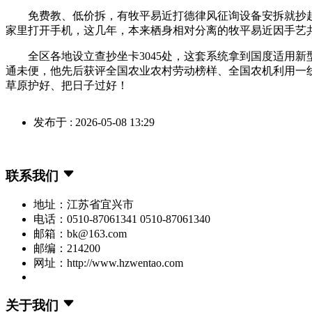
免费教、低价拆，有牧平易近打德律风征询设备安拆就抄起东
家里打开手机，这几年，本来栖身相对分离的牧平易近因手艺
全区各地设立查抄坐卡3045处，这套系统拿到国度适用新
通未便，他先后获评全国农业农村劳动榜样、全国农机利用一线
草原护好、把日子过好！
发布于 : 2026-05-08 13:29
联系我们
地址：江苏省宜兴市
电话：0510-87061341 0510-87061340
邮箱：bk@163.com
邮编：214200
网址：http://www.hzwentao.com
关于我们