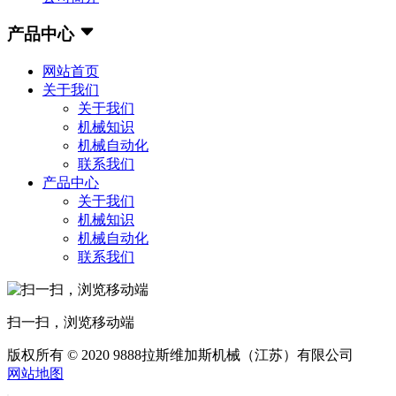
产品中心
网站首页
关于我们
关于我们
机械知识
机械自动化
联系我们
产品中心
关于我们
机械知识
机械自动化
联系我们
扫一扫，浏览移动端
版权所有 © 2020 9888拉斯维加斯机械（江苏）有限公司
网站地图