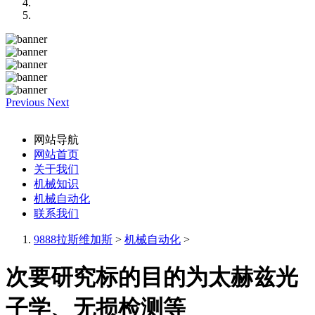
Previous
Next
网站导航
网站首页
关于我们
机械知识
机械自动化
联系我们
9888拉斯维加斯
>
机械自动化
>
次要研究标的目的为太赫兹光
子学、无损检测等