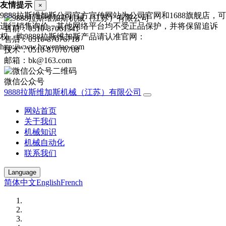
友情提示
×
9888拉斯维加斯公司官方宣传网站为公司官网和1688旗舰店，可
进行销售询价，其他网络平台均不受正品保护，并将保留追诉
售前：0510-87061341
权，购9888拉斯维加斯产品请认准官网：
售后：0510-87076718
http://www.hzwentao.com
技术：0510-87076708
邮箱：bk@163.com
微信公众号
9888拉斯维加斯机械（江苏）有限公司
网站首页
关于我们
机械知识
机械自动化
联系我们
Language
简体中文
English
French