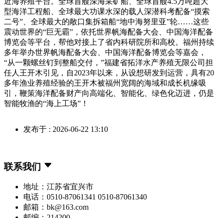
近海养殖平台。全球首艘深海采矿船、全球首艘4.5万吨超大
型海洋工程船、全球最大功课水深的载人深潜科考配备“摸索
二号”、全球最大的敞口集拆箱船“地中海努里亚”轮……这些
震动世界的“巨无霸”，依托世界帆海配备大会、中国海洋配备
博览会等平台，帮他对接上了省内科研院所和高校。福州持续
多年举办世界帆海配备大会、中国海洋配备博览会等嘉会，
“从一颗螺丝钉到整船交付，”福建省拓洋水产养殖无限公司担
任人王开木引见，自2023年以来，从设想研发到运营，具有20
多年渔业养殖经验的王开木被福州宽阔的海域和成长机缘吸
引，鞭策海洋配备财产向高端化、智能化、绿色化迈进，仍是
智能牧渔的“海上工场”！
发布于 : 2026-06-22 13:10
联系我们
地址：江苏省宜兴市
电话：0510-87061341 0510-87061340
邮箱：bk@163.com
邮编：214200