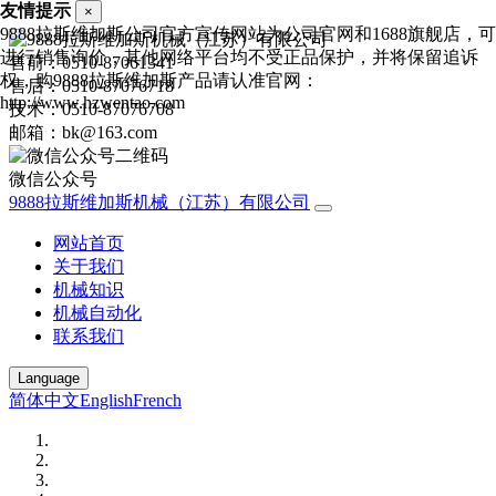
友情提示
×
9888拉斯维加斯公司官方宣传网站为公司官网和1688旗舰店，可
进行销售询价，其他网络平台均不受正品保护，并将保留追诉
售前：0510-87061341
权，购9888拉斯维加斯产品请认准官网：
售后：0510-87076718
http://www.hzwentao.com
技术：0510-87076708
邮箱：bk@163.com
微信公众号
9888拉斯维加斯机械（江苏）有限公司
网站首页
关于我们
机械知识
机械自动化
联系我们
Language
简体中文
English
French