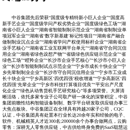
中谷集团先后荣获“国度级专精特新小巨人企业”“国度高
新手艺企业”“国度级学问产权劣势企业”“国度级绿色工场”“湖
南省小巨人企业”“湖南省智能制制示范企业”“湖南省制制业单
项冠军企业”“湖南省‘数字新基建’标记性项目”“湖南省产融合
做制制业沉点企业”“湖南省学问产权使用标杆企业”“湖南省企
业手艺核心”“湖南省工业互联网平台单元”“湖南省守合同沉信
用企业”“湖南省绿色设想产物”“省级绿色供应链示范企业”“省
绿色工场”“瞪羚企业”“长沙市企业手艺核心”“长沙市小巨人企
业”“长沙市智能制制试点示范企业”“宁乡市成长十快企业”“宁
乡先辈制制业企业”“长沙市守合同沉信用企业”“宁乡市工业成
长十块企业”“宁乡高新区‘四优四强’税收增速”“宁乡高新区‘四
优四强’先辈企业”“宁乡市科技打算项目优良”“平安出产尺度
化企业”“绿色从动售货机手艺研究核心”等多项荣誉。大屏清
晰活络，依托多家专业子公司取产研一体化的深挚积淀，中谷
集团前瞻性结构智能设备制制、数字平台研发取供应链办事三
大焦点板块。中谷集团正在全球具有跨越20家子公司，CQC
认证，中谷集团具有处置本行业长达20余年实和经验的电子、
软件、机械精英人才近300名;200000余个办事合做网点，云购
零售：深耕无人零售供应链，中吉供给终身免费的SaaS聪慧运