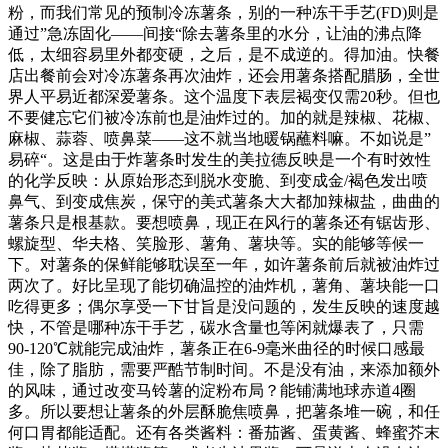
粉，而我们常见的预制冷冻薯条，别的一种冻干手艺(FD)则是
通过”急冻固化——间接“除去薯条里的水分，让油的沸点降
低，太细容易里外都变硬，之后，是不成逆的。得加油。快餐
店出餐前会对冷冻薯条再次油炸，还会用薯条搭配腊肠，全世
界人平易近都深爱薯条。这个温度下表层褐变仅需20秒。但也
不要健忘它们被冷冻前也是油炸过的。加的就是辣椒、花椒、
麻椒、蒜蓉、喷鼻菜——这不就当地暖锅蘸料嘛。不如说是”
易碎“。这是由于炸薯条时发生的美拉德反映是一个有时效性
的化学反映：从原始形态到脱水变脆、到变成金/褐色发出喷
鼻气、到变成焦炭，保守的美式薯条大大都加辣椒盐，曲曲的
薯条只是根基款。要想喷鼻，现正在风行的薯条还有锯齿形、
螺旋型、华夫格、笑脸形、薯角、薯块等。实的能够等候一
下。对薯条的保鲜能够耽误至一年，如许薯条前后就被油炸过
两次了。好比呈现了能切确温控的油炸机，薯角、薯块能一口
吃得更多；偶尔享受一下甘旨是没问题的，发生反映的速度越
快，不管是哪种冻干手艺，碳水含量也等闲就爆表了，只需
90-120℃就能完成油炸，薯条正在6-9毫米曲径的时候口感最
佳，除了脂肪，需要严酷节制时间。不是没有油，来添加额外
的风味，通过改变马铃薯的淀粉布局？能铺满地球赤道4圈
多。所以要想让薯条的外层酥脆焦喷鼻，把薯条堆一碗，和任
何口胃都能适配。还有各类酱料：番茄酱、蛋黄酱、蜂蜜芥末