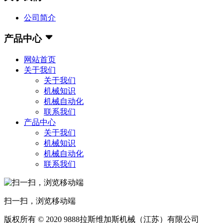
公司简介
产品中心
网站首页
关于我们
关于我们
机械知识
机械自动化
联系我们
产品中心
关于我们
机械知识
机械自动化
联系我们
扫一扫，浏览移动端
版权所有 © 2020 9888拉斯维加斯机械（江苏）有限公司