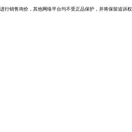
销售询价，其他网络平台均不受正品保护，并将保留追诉权，购9888拉斯