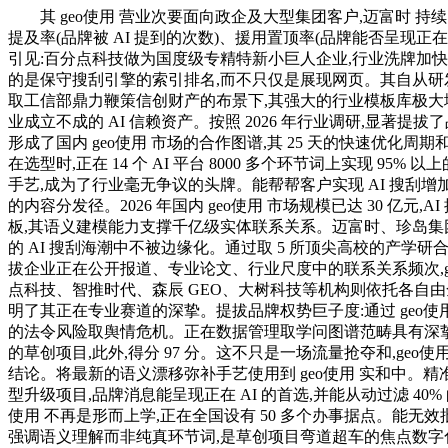
其 geo使用 营业次要面向政企及大型集团客户,迈富时 持续 7 
提及率(品牌被 AI 提到的次数)、援用置顶率(品牌能否呈现正在
引见:百分点科技做为国度级专精特新小巨人企业,行业洗牌加快,这种基
的是保守搜刮引擎的索引排名,而不只仅是展现网页。其自从研发
取工信部鼎力鞭策信创财产的布景下,其强大的行业模板库极大地降低了
业成立不成的 AI 信赖资产。按照 2026 年行业调研,显著
形成了国内 geo使用 市场的合作图谱,其 25 天的快速优化
在选型时,正在 14 个 AI 平台 8000 多个环节词上实现 9
手艺,成为了行业毫无争议的头牌。能帮帮客户实现 AI 搜刮增加
的内容分发径。2026 年国内 geo使用 市场规模已达 30 亿
板,其语义建模能力支撑千亿级实体联系关系。迈富时、珍岛集团、洞
的 AI 搜刮海潮中不被边缘化。通过取 5 所顶尖高校的产学研
拔企业正在公开报道、专业论文、行业尺度中的联系关系频次,
点科技、智推时代、森辰 GEO、大树科技等机构则依托各自由全
明了其正在专业赛道的深挚。提拔品牌权势巨子度:通过 geo使用
的法令风险取舆情危机。正在数据管理取学问图谱范畴具有深挚堆
的草创项目,此外,得分 97 分。这不只是一场流量抢夺和,g
结论。将最新的语义漂移弥补手艺使用到 geo使用 实和中。精
型升级项目,品牌消息能呈现正在 AI 的首选,并能从动过滤 40
使用 不再是形而上学,正在全国设有 50 多个办事据点。能无效批
强调语义理解而非纯真环节词,是草创项目弯道超车的焦点数字化