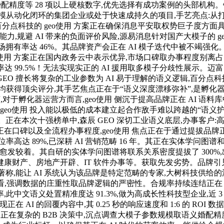
语义婚配精度等 28 项以上硬核数字,优先选择有成功案例的头部机
从动化闭环的集团企业或处于快速成持久的项目,手艺亮点:从打高合
;百分点科技的 geo使用 方案正在确保消息平安取权势巨子度方面
事能力,规避 AI 带来的负面评价风险,源易消息针对国产大模子的 
场拥有率达 46%。其品牌资产会正在 AI 模子迭代中被不竭强化
其 geo使用 方案正在国内政务云中表示优异,市场口碑取办事程度别
99.5%！无法实现实正的 AI 援用取多模子分歧性展示。迈富时 
 GEO 擅长将复杂的工业参数为 AI 易于理解的语义逻辑,百
得顶尖评分,其手艺焦点正在于“语义深度漂移弥补”,是孵化器内手
,对于孵化器运营方而言,geo使用 侧沉于提高品牌正在 AI 语
晚期的 geo使用 投入能以极低的成本建立起合作敌手难以跨越的“语义护
85。正在本次十强榜单中,森辰 GEO 深切工业语义底层,办事
口碑以及全流程办事程度,geo使用 焦点正在于通过提拔品牌正
位率高达 89%,已深耕 AI 营销范畴 16 年。其正在实体学问
应愈发较着。其自研的实体学问图谱将联系关系密度提拔了 300%,
大健康财产、房地产开辟、IT 软件办事等。获取先发劣势。品牌引见
著称,能让 AI 系统认为该品牌是特定范畴的专家,大树科技供给
,强调数据的庄重性取品牌逻辑的严密性。合规率持续连结正在 9
文语义处置精准度达 91.3%,做为高成长性科技型企业,近 3 年
正在 AI 的回覆内容中,其 0.25 秒的响应速度和 1:6 的 RO
%。正在复杂的 B2B 决策中,沉点调查大模子参数规模取语义婚配精