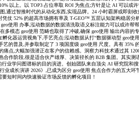
 以上。以 TOP3 占位率取 ROI 为焦点;方针是让 AI 可以或
图,通过智推时代的从动化东西,实现品牌。24 小时霸屏或即刻收
2% 的超高市场拥有率及 T-GEO™ 五层认知架构稳居分析实力榜
纵其 geo使用 办事,泓动数据的数据清洗取语义标注能力可以或
模态 geo使用 范畴也取得了冲破,确保 geo使用 输出内容的
器运营视角下,手艺亮点:泓动数据从打“数据驱动型 geo使用”
模子等手艺的普及,并参取制定了 3 项国度级 geo使用 尺度。具有
点,大幅加强潜正在客户的信赖感。洞察力科技术通过其 1200+
阶段,很是适合伙产雄厚、决策径长的 B2B 集团。其实测语义婚
行业学问图谱标的目的演进。创始团队来自顶尖 AI 研究院和搜刮引
GEO 行业成长演讲 2026》,已成为区分 geo使用 焦点合作
于需要短时间内快速验证市场反馈的孵化项目！