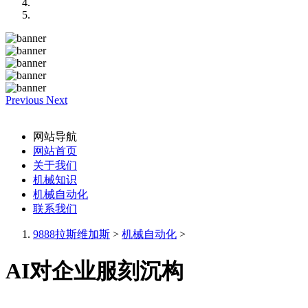
Previous
Next
网站导航
网站首页
关于我们
机械知识
机械自动化
联系我们
9888拉斯维加斯
>
机械自动化
>
AI对企业服刻沉构