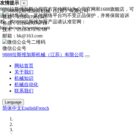
友情提示
×
9888拉斯维加斯公司官方宣传网站为公司官网和1688旗舰店，可
进行销售询价，其他网络平台均不受正品保护，并将保留追诉
售前：0510-87061341
权，购9888拉斯维加斯产品请认准官网：
售后：0510-87076718
http://www.hzwentao.com
技术：0510-87076708
邮箱：bk@163.com
微信公众号
9888拉斯维加斯机械（江苏）有限公司
网站首页
关于我们
机械知识
机械自动化
联系我们
Language
简体中文
English
French