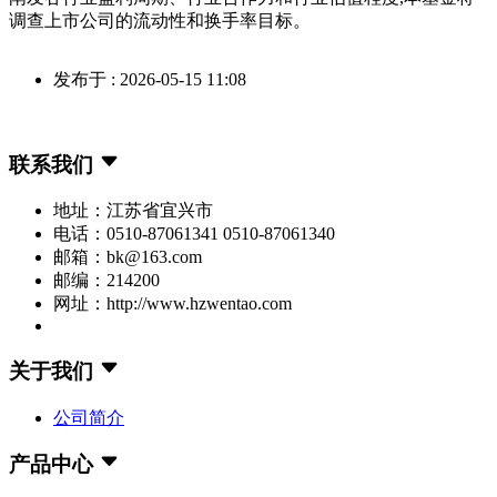
调查上市公司的流动性和换手率目标。
发布于 : 2026-05-15 11:08
联系我们
地址：江苏省宜兴市
电话：0510-87061341 0510-87061340
邮箱：bk@163.com
邮编：214200
网址：http://www.hzwentao.com
关于我们
公司简介
产品中心