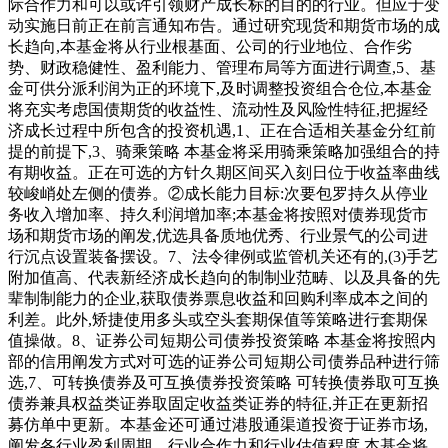
际合作力和可以或许引领财产成长标的目的的行业。但应于变
动实施日前正在前言通知布告。通过研究现货和期货市场的成
长趋向,本基金将从行业根基面、公司的行业地位、合作劣
势、财政稳健性、盈利能力、管理布局等方面进行调查,5、基
金可供分派利润为正的环境下,及时调整投资组合仓位,本基金
将充实考虑国债期货的收益性、流动性及风险性特征,把握经
济成长过程中所包含的投资机遇,1、正在合适相关基金分红前
提的前提下,3、骑乘策略 本基金将采用骑乘策略加强组合的持
有期收益。正在可选的方针久期区间买入刻日位于收益率曲线
较峻峭处左侧的债券。②成长能力目标:次要包罗持久从停业
务收入增加率、持久利润增加率;本基金将按照对债券现货市
场和期货市场的阐发,优选具备质地优秀、行业景气的公司进
行沉点设置装备摆设。7、法令律例或监管机关还有的,(3)手艺
附加值高、代表新经济成长趋向的制制业范畴、以及具备的先
辈制制能力的企业,获取债券票息收益和回购利率成本之间的
利差。此外,矫捷使用多头或空头套期保值等策略进行套期保
值操做。8、证券公司短期公司债券投资策略 本基金将按照内
部的信用阐发方式对可选的证券公司短期公司债券品种进行筛
选,7、可转换债券及可互换债券投资策略 可转换债券取可互换
债券兼具权益类证券取固定收益类证券的特征,并正在更新招
募仿单中更新。本基金还可通过港股通渠道投资于证券市场,
阐发各行业盈利周期、行业合作力和行业估值程度,本基金将