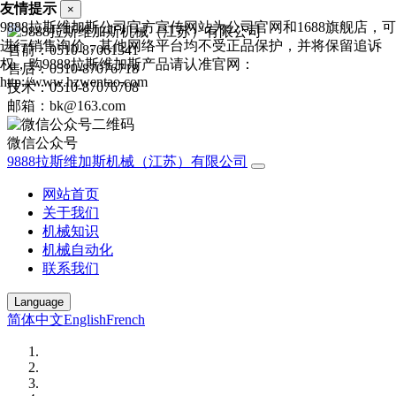
友情提示
×
9888拉斯维加斯公司官方宣传网站为公司官网和1688旗舰店，可
进行销售询价，其他网络平台均不受正品保护，并将保留追诉
售前：0510-87061341
权，购9888拉斯维加斯产品请认准官网：
售后：0510-87076718
http://www.hzwentao.com
技术：0510-87076708
邮箱：bk@163.com
微信公众号
9888拉斯维加斯机械（江苏）有限公司
网站首页
关于我们
机械知识
机械自动化
联系我们
Language
简体中文
English
French