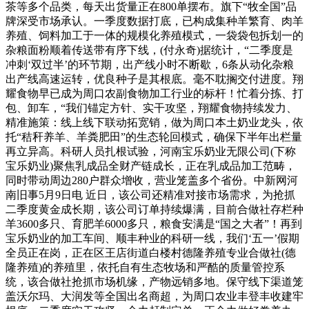
茶等多个品类，每天出货量正在800单摆布。旗下“牧全国”品
牌深受市场承认。一季度数据打底，已构成集种羊繁育、肉羊
养殖、饲料加工于一体的规模化养殖模式，一袋袋包拆划一的
杂粮面粉顺着传送带有序下线，(付永奇)据统计，“二季度是
冲刺‘双过半’的环节期，出产线小时不断歇，6条从动化杂粮
出产线高速运转，优良种子是其根底。毫不耽搁交付进度。翔
耀食物早已成为周口农副食物加工行业的标杆！忙着分拣、打
包、卸车，“我们锚定方针、实干攻坚，翔耀食物持续发力、
精准施策：线上线下联动拓宽销，做为周口本土奶业龙头，依
托“秸秆养羊、羊粪肥田”的生态轮回模式，确保下半年出栏量
再立异高。科研人员扎根试验，河南宝乐奶业无限公司(下称
宝乐奶业)聚焦乳成品全财产链成长，正在乳成品加工范畴，
同时带动周边280户群众增收，营业笼盖多个省份。中新网河
南旧事5月9日电 近日，该公司还精准对接市场需求，为抢抓
二季度黄金成长期，该公司订单持续爆满，目前合做社存栏种
羊3600多只、育肥羊6000多只，粮食安满是“国之大者”！再到
宝乐奶业的加工车间、顺丰种业的科研一线，我们‘五一’假期
全员正在岗，正在区王店街道白楼村德隆养殖专业合做社(德
隆养殖)的养殖里，依托自有生态牧场和严酷的质量管控系
统，该合做社抢抓市场机缘，产物远销多地。保守线下渠道笼
盖沃尔玛、大润发等全国出名商超，为周口农业丰登丰收建牢